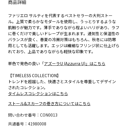
商品詳細
ファリエロ サルティを代表するベストセラーの大判ストー
ル。上質で柔らかなモダールを使用し、うっとりするような
肌触りが魅力です。薄手でありながら程よいハリがあり、ラフ
に巻くだけで美しいドレープが生まれます。通気性と保温性の
バランスが良く、春夏の冷房対策はもちろん、秋冬には防寒
用としても活躍します。エッジは繊細なフリンジ状に仕上げら
れており、上品でありながらも軽快な印象です。
単色で発色の良い「
アズーラU (Azzurra U)」はこちら
【TIMELESS COLLECTION】
トレンドを超越した、快適さとスタイルを尊重してデザイン
されたコレクション。
タイムレスコレクションはこちら
ストール&スカーフの巻き方についてはこちら
問い合わせ番号：CON0013
共通番号：41980008