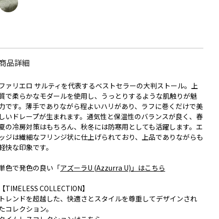
商品詳細
ファリエロ サルティを代表するベストセラーの大判ストール。上
質で柔らかなモダールを使用し、うっとりするような肌触りが魅
力です。薄手でありながら程よいハリがあり、ラフに巻くだけで美
しいドレープが生まれます。通気性と保温性のバランスが良く、春
夏の冷房対策はもちろん、秋冬には防寒用としても活躍します。エ
ッジは繊細なフリンジ状に仕上げられており、上品でありながらも
軽快な印象です。
単色で発色の良い「
アズーラU (Azzurra U)」はこちら
【TIMELESS COLLECTION】
トレンドを超越した、快適さとスタイルを尊重してデザインされ
たコレクション。
タイムレスコレクションはこちら