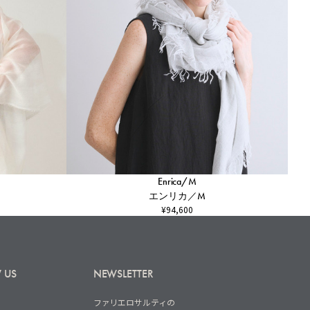
Enrica/M
エンリカ／M
¥94,600
 US
NEWSLETTER
ファリエロサルティの