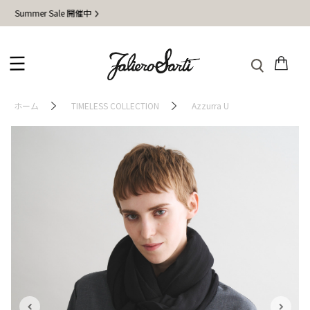
 Sale 開催中
地震の
ホーム
TIMELESS COLLECTION
Azzurra U