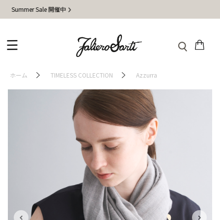
mer Sale 開催中
地
ホーム
TIMELESS COLLECTION
Azzurra