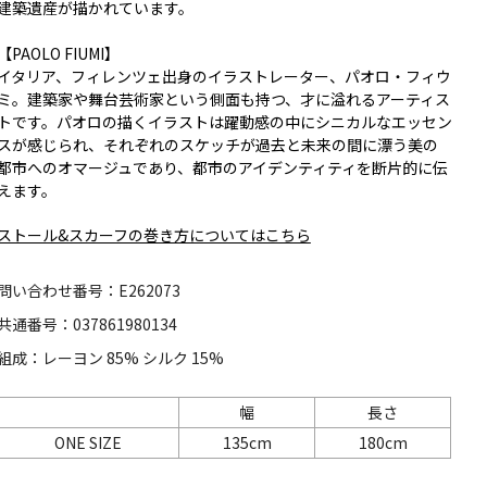
建築遺産が描かれています。
【PAOLO FIUMI】
イタリア、フィレンツェ出身のイラストレーター、パオロ・フィウ
ミ。建築家や舞台芸術家という側面も持つ、才に溢れるアーティス
トです。パオロの描くイラストは躍動感の中にシニカルなエッセン
スが感じられ、それぞれのスケッチが過去と未来の間に漂う美の
都市へのオマージュであり、都市のアイデンティティを断片的に伝
えます。
ストール&スカーフの巻き方についてはこちら
問い合わせ番号：E262073
共通番号：037861980134
組成：レーヨン 85% シルク 15%
幅
長さ
ONE SIZE
135cm
180cm