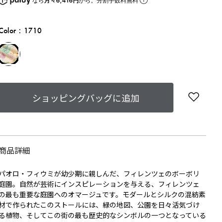
なら
月々6,416円
から。分割手数料無料
Color：1710
ショッピングバッグに追加
商品詳細
パオロ・フィウミが幼少期に親しんだ、フィレンツェのボーボリ
庭園。自然が芸術にインスピレーションを与える、フィレンツェ
の最も重要な庭園へのオマージュです。モダールとシルクの混紡素
材で作られたこのストールには、緑の地図、公園を日々活気づけ
る植物、そしてこの街の最も歴史的なシンボルの一つとなっている