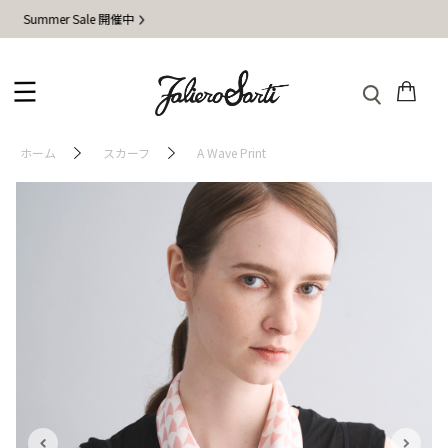
r Sale 開催中
地震の
ホーム
スカーフ
A Wave Print